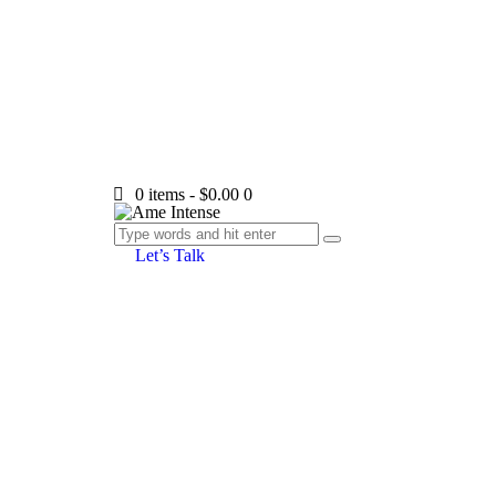
0 items
-
$0.00
0
Let’s Talk