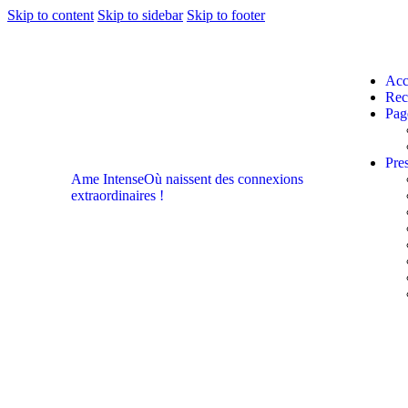
Skip to content
Skip to sidebar
Skip to footer
Acc
Rec
Pag
Pres
Ame Intense
Où naissent des connexions
extraordinaires !