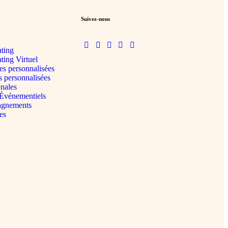
Suivez-nous
ting
ting Virtuel
es personnalisées
s personnalisées
onales
 Événementiels
gnements
es